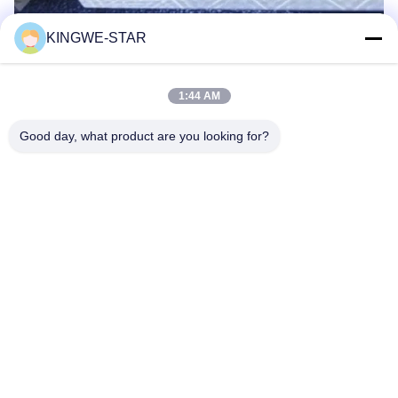
KINGWE-STAR
Znaków:
1:44 AM
Płyty Przewodnicze O Napięciu 12 V
Good day, what product are you looking for?
Panel Arkuszowy LED Na Zamówienie
Przejrzysty Przewodnik Światła LED
Szybki kontakt
Adres
Płaszcz 4, budynek 4, strefa przemysłowa Xintang,
Baishixia, ulica Fuyong, dzielnica Baoan, Shenzhen,