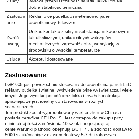
Zalety
wysoka przepuszczalność światła, lekka i trwała,
dobra stabilność termiczna
Zastosow
Reklamowe pudełka oświetleniowe, panel
anie
oświetleniowy, telewizor
Unikać kontaktu z silnymi substancjami kwasowymi
Zwróć
lub alkalicznymi, unikać silnych wstrząsów
uwagę.
mechanicznych, zapewnić dobrą wentylację w
środowisku o wysokiej temperaturze
Usługa
Akceptuj dostosowane
Zastosowanie:
LGP-005 jest powszechnie stosowany do oświetlenia paneli LED,
reklamy pudełka świetlne, wyświetlenie tylne wyświetlacza i wiele
innych.Jego wysoka jasność oraz lekka i trwała konstrukcja
sprawiają, że jest idealny do stosowania w różnych
scenariuszach.
Ten produkt został wyprodukowany w Shenzhen w Chinach,
posiada certyfikat CE i RoHS. Jest dostępny do zakupu przy
minimalnej ilości zamówienia 10 sztuk i negocjacyjnej
cenie.Warunki płatności obejmują L/C i T/T, a zdolność dostaw to
5000 sztuk/miesiąc z czasem dostawy 5-7 dni roboczych.