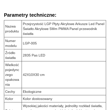
Parametry techniczne:
Przejrzystość LGP Płyty Akrylowe Arkusze Led Panel
Nazwa
Światło Akrylowe 5Mm PMMA Panel przewodnik
produktu
światła
Numer
LGP-005
modelu
Źródło
2835 Pas LED
światła
Wielkość
pojedync
zego
42X10X30 cm
opakowa
nia
Cechy
Ekologiczne
Kolor
Kolor dostosowany
Wysokiej jakości materiały, jednolity rozkład światła,