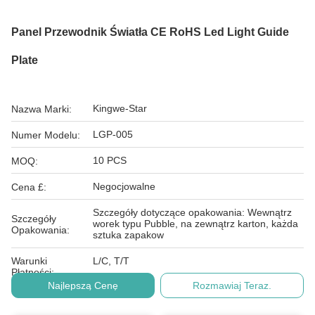
Panel Przewodnik Światła CE RoHS Led Light Guide
Plate
Kingwe-Star
Nazwa Marki:
LGP-005
Numer Modelu:
10 PCS
MOQ:
Negocjowalne
Cena £:
Szczegóły dotyczące opakowania: Wewnątrz
Szczegóły
worek typu Pubble, na zewnątrz karton, każda
Opakowania:
sztuka zapakow
Warunki
L/C, T/T
Płatności:
Najlepszą Cenę
Rozmawiaj Teraz.