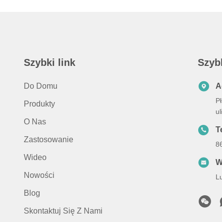
Szybki link
Szyb
Do Domu
A
Pł
Produkty
u
O Nas
Te
Zastosowanie
8
Wideo
W
Nowości
L
Blog
Skontaktuj Się Z Nami