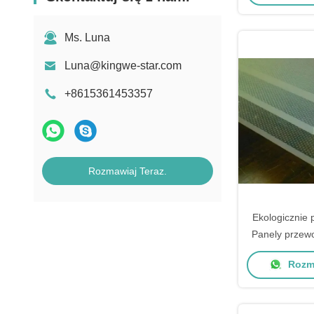
Ms. Luna
Luna@kingwe-star.com
+8615361453357
Rozmawiaj Teraz.
Ekologicznie 
Panely przew
Lgp arkusz akr
Rozma