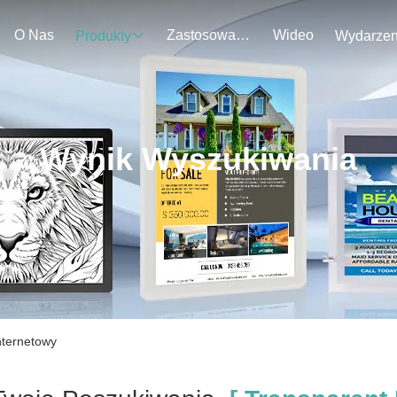
O Nas
Zastosowanie
Wideo
Produkty
Wynik Wyszukiwania
nternetowy