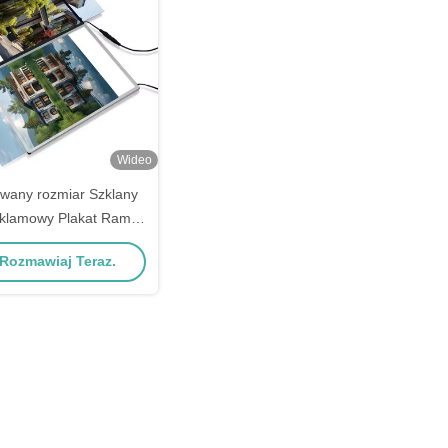
Wideo
wany rozmiar Szklany
klamowy Plakat Ramka
ed A4 Light Box
Rozmawiaj Teraz.