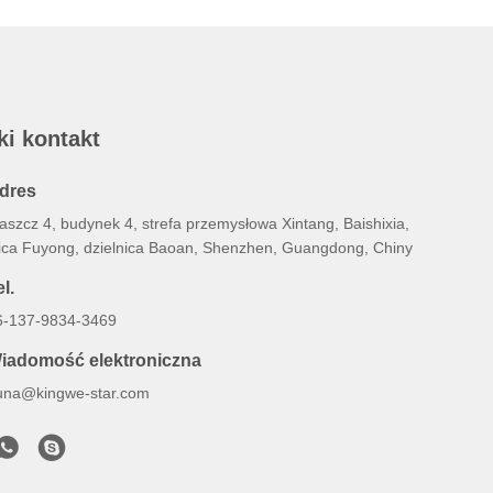
ki kontakt
dres
aszcz 4, budynek 4, strefa przemysłowa Xintang, Baishixia,
lica Fuyong, dzielnica Baoan, Shenzhen, Guangdong, Chiny
l.
6-137-9834-3469
iadomość elektroniczna
una@kingwe-star.com