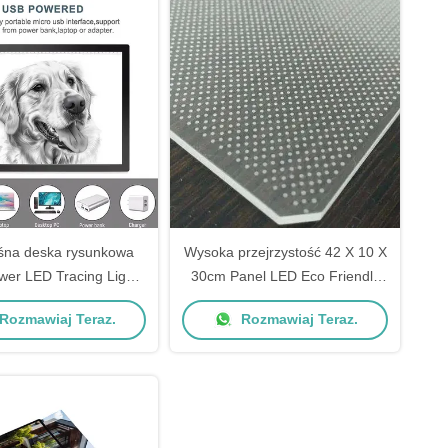
śna deska rysunkowa
Wysoka przejrzystość 42 X 10 X
er LED Tracing Light
30cm Panel LED Eco Friendly
Box
Lgp Panel
Rozmawiaj Teraz.
Rozmawiaj Teraz.