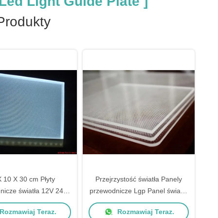
Led Light Guide Plate ]
rodukty
 10 X 30 cm Płyty
Przejrzystość światła Panely
nicze światła 12V 24V
przewodnicze Lgp Panel światło
przewodnicze światła
akrylowe 5 mm PMMA
Rozmawiaj Teraz.
Rozmawiaj Teraz.
akrylowego