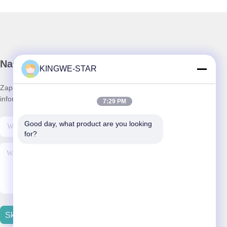
Nasz biuletyn
KINGWE-STAR
Zapisz się do naszego biuletynu z rabatami i innymi
informacjami.
7:29 PM
Good day, what product are you looking 
for?
Skontaktuj Się Z Nami