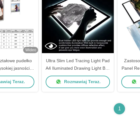
Wideo
ształowe pudełko
Ultra Slim Led Tracing Light Pad
Zastoso
ysokiej jasności
A4 Iluminated Drawing Light Box
Panel Re
podświetleniem
Board
L
wiaj Teraz.
Rozmawiaj Teraz.
5.76W
1