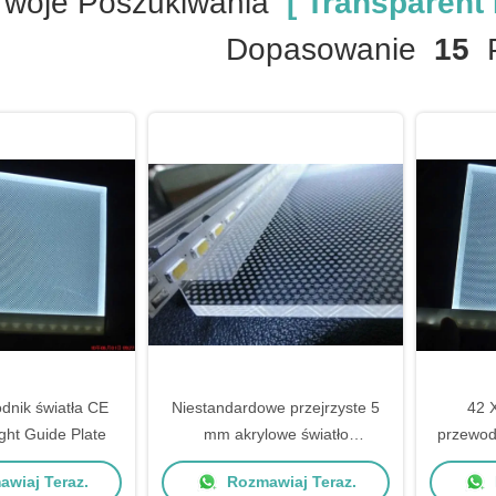
Twoje Poszukiwania
[ Transparent 
Dopasowanie
15
P
dnik światła CE
Niestandardowe przejrzyste 5
42 X
ght Guide Plate
mm akrylowe światło
przewod
przewodniczące Płytka LED
Płyty 
wiaj Teraz.
Rozmawiaj Teraz.
Panel światło Pmma