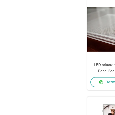
LED arkusz 
Panel Back
przewodniczą
Rozma