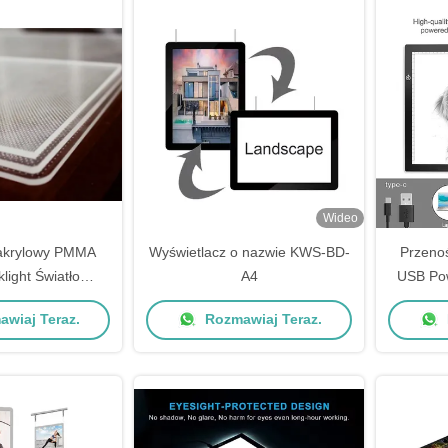
opracowanie opracowanie
opracowanie
Wideo
akrylowy PMMA
Wyświetlacz o nazwie KWS-BD-
Przeno
light Światło
A4
USB Pow
ce Płytka panela
wiaj Teraz.
Rozmawiaj Teraz.