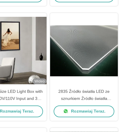
Wideo
ize LED Light Box with
2835 Źródło światła LED ze
0V/110V Input and 3
sznurkiem Źródło światła
rranty for Advertising
akrylowego Panel przewodniczy
Rozmawiaj Teraz.
Rozmawiaj Teraz.
Display
dla oświetlenia paneli LED