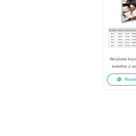
Akrylowe kry
świetlne o w
KWS-AP-20 z 
Rozma
A4 