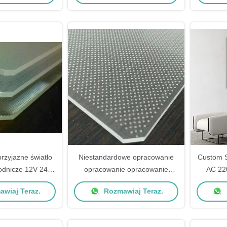
przyjazne światło
Niestandardowe opracowanie
Custom S
odnicze 12V 24V
opracowanie opracowanie
AC 22
ylowy Przejrzysty
opracowanie opracowanie
Years Wa
wiaj Teraz.
Rozmawiaj Teraz.
opracowanie opracowanie
opracowanie opracowanie
opracowanie opracowanie