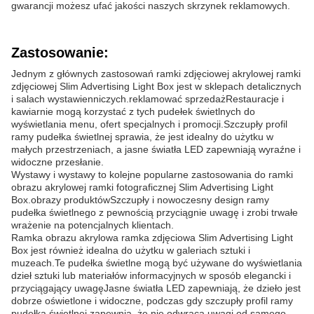
gwarancji możesz ufać jakości naszych skrzynek reklamowych.
Zastosowanie:
Jednym z głównych zastosowań ramki zdjęciowej akrylowej ramki
zdjęciowej Slim Advertising Light Box jest w sklepach detalicznych
i salach wystawienniczych.reklamować sprzedażRestauracje i
kawiarnie mogą korzystać z tych pudełek świetlnych do
wyświetlania menu, ofert specjalnych i promocji.Szczupły profil
ramy pudełka świetlnej sprawia, że jest idealny do użytku w
małych przestrzeniach, a jasne światła LED zapewniają wyraźne i
widoczne przesłanie.
Wystawy i wystawy to kolejne popularne zastosowania do ramki
obrazu akrylowej ramki fotograficznej Slim Advertising Light
Box.obrazy produktówSzczupły i nowoczesny design ramy
pudełka świetlnego z pewnością przyciągnie uwagę i zrobi trwałe
wrażenie na potencjalnych klientach.
Ramka obrazu akrylowa ramka zdjęciowa Slim Advertising Light
Box jest również idealna do użytku w galeriach sztuki i
muzeach.Te pudełka świetlne mogą być używane do wyświetlania
dzieł sztuki lub materiałów informacyjnych w sposób elegancki i
przyciągający uwagęJasne światła LED zapewniają, że dzieło jest
dobrze oświetlone i widoczne, podczas gdy szczupły profil ramy
pudełka świetlnej zapewnia, że nie odwraca uwagi od samego