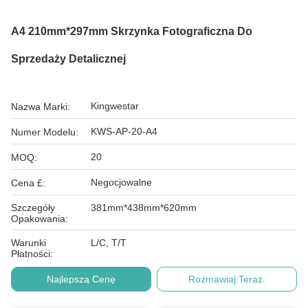
A4 210mm*297mm Skrzynka Fotograficzna Do
Sprzedaży Detalicznej
Kingwestar
Nazwa Marki:
KWS-AP-20-A4
Numer Modelu:
20
MOQ:
Negocjowalne
Cena £:
Szczegóły
381mm*438mm*620mm
Opakowania:
Warunki
L/C, T/T
Płatności:
Najlepszą Cenę
Rozmawiaj Teraz.