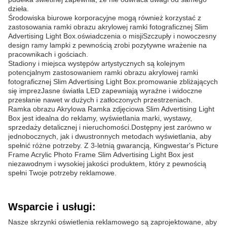
dzieła.
Środowiska biurowe korporacyjne mogą również korzystać z
zastosowania ramki obrazu akrylowej ramki fotograficznej Slim
Advertising Light Box.oświadczenia o misjiSzczupły i nowoczesny
design ramy lampki z pewnością zrobi pozytywne wrażenie na
pracownikach i gościach.
Stadiony i miejsca występów artystycznych są kolejnym
potencjalnym zastosowaniem ramki obrazu akrylowej ramki
fotograficznej Slim Advertising Light Box.promowanie zbliżających
się imprezJasne światła LED zapewniają wyraźne i widoczne
przesłanie nawet w dużych i zatłoczonych przestrzeniach.
Ramka obrazu Akrylowa Ramka zdjęciowa Slim Advertising Light
Box jest idealna do reklamy, wyświetlania marki, wystawy,
sprzedaży detalicznej i nieruchomości.Dostępny jest zarówno w
jednobocznych, jak i dwustronnych metodach wyświetlania, aby
spełnić różne potrzeby. Z 3-letnią gwarancją, Kingwestar's Picture
Frame Acrylic Photo Frame Slim Advertising Light Box jest
niezawodnym i wysokiej jakości produktem, który z pewnością
spełni Twoje potrzeby reklamowe.
Wsparcie i usługi:
Nasze skrzynki oświetlenia reklamowego są zaprojektowane, aby