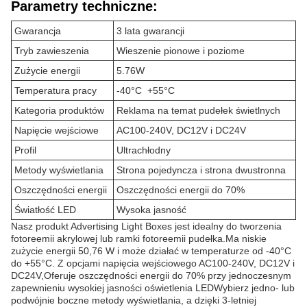
Parametry techniczne:
Gwarancja
3 lata gwarancji
Tryb zawieszenia
Wieszenie pionowe i poziome
Zużycie energii
5.76W
Temperatura pracy
-40°C ️ +55°C
Kategoria produktów
Reklama na temat pudełek świetlnych
Napięcie wejściowe
AC100-240V, DC12V i DC24V
Profil
Ultrachłodny
Metody wyświetlania
Strona pojedyncza i strona dwustronna
Oszczędności energii
Oszczędności energii do 70%
Światłość LED
Wysoka jasność
Nasz produkt Advertising Light Boxes jest idealny do tworzenia
fotoreemii akrylowej lub ramki fotoreemii pudełka.Ma niskie
zużycie energii 50,76 W i może działać w temperaturze od -40°C
do +55°C. Z opcjami napięcia wejściowego AC100-240V, DC12V i
DC24V,Oferuje oszczędności energii do 70% przy jednoczesnym
zapewnieniu wysokiej jasności oświetlenia LEDWybierz jedno- lub
podwójnie boczne metody wyświetlania, a dzięki 3-letniej