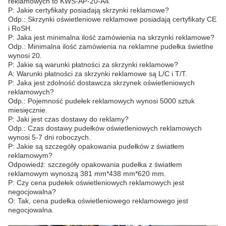
reklamowych to KWS-AP-20-A4.
P: Jakie certyfikaty posiadają skrzynki reklamowe?
Odp.: Skrzynki oświetleniowe reklamowe posiadają certyfikaty CE
i RoSH.
P: Jaka jest minimalna ilość zamówienia na skrzynki reklamowe?
Odp.: Minimalna ilość zamówienia na reklamne pudełka świetlne
wynosi 20.
P: Jakie są warunki płatności za skrzynki reklamowe?
A: Warunki płatności za skrzynki reklamowe są L/C i T/T.
P: Jaka jest zdolność dostawcza skrzynek oświetleniowych
reklamowych?
Odp.: Pojemność pudełek reklamowych wynosi 5000 sztuk
miesięcznie.
P: Jaki jest czas dostawy do reklamy?
Odp.: Czas dostawy pudełków oświetleniowych reklamowych
wynosi 5-7 dni roboczych.
P: Jakie są szczegóły opakowania pudełków z światłem
reklamowym?
Odpowiedź: szczegóły opakowania pudełka z światłem
reklamowym wynoszą 381 mm*438 mm*620 mm.
P: Czy cena pudełek oświetleniowych reklamowych jest
negocjowalna?
O: Tak, cena pudełka oświetleniowego reklamowego jest
negocjowalna.