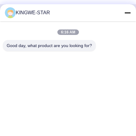
KINGWE-STAR
Szybki kontakt
6:16 AM
Adres
Płaszcz 4, budynek 4, strefa przemysłowa Xintang,
Good day, what product are you looking for?
Baishixia, ulica Fuyong, dzielnica Baoan, Shenzhen,
Guangdong, Chiny
Tel.
86-137-9834-3469
Wiadomość elektroniczna
Luna@kingwe-star.com
Polityka prywatności
|
Sitemap
| Chiny dobre. Jakość
Kryształowa skrzynka świetlna Sprzedawca. 2024-2026