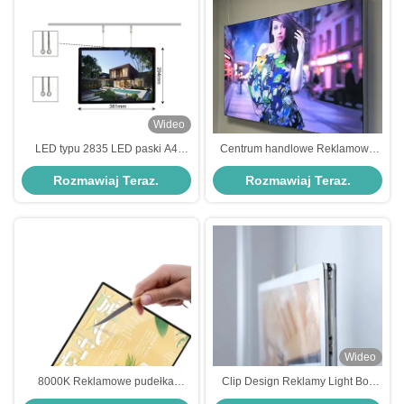
Wideo
LED typu 2835 LED paski A4
Centrum handlowe Reklamowe
210mm*297mm Reklamowe
pudełka świetlna CE Outdoor Box
Rozmawiaj Teraz.
Rozmawiaj Teraz.
pudełka oświetleniowe do
Light 6000 X 1600mm
efektywnej reklamy
Wideo
8000K Reklamowe pudełka
Clip Design Reklamy Light Box
świetlna A4 210mm X 297mm
2500 Lux Poster Light Box Z 2835