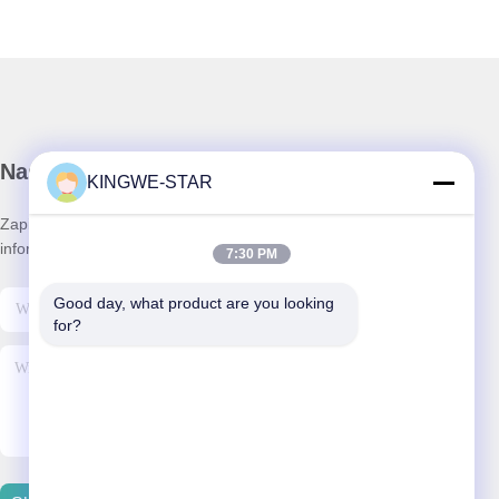
Nasz biuletyn
KINGWE-STAR
Zapisz się do naszego biuletynu z rabatami i innymi
informacjami.
7:30 PM
Good day, what product are you looking 
for?