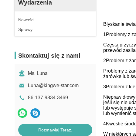
Wydarzenia
Nowości
Błyskanie świa
Sprawy
1Problemy z za
Częstą przyczy
przewód zasilan
Skontaktuj się z nami
2Problem z ża
Problemy z ża
Ms. Luna
żarówkę lub św
Luna@kingwe-star.com
3Problem z ki
Nieprawidłowy 
86-137-9834-3469
jeśli się nie 
lub występuje 
lub wymienić s
4Kwestie środ
Rozmawiaj Teraz.
W niektórych s