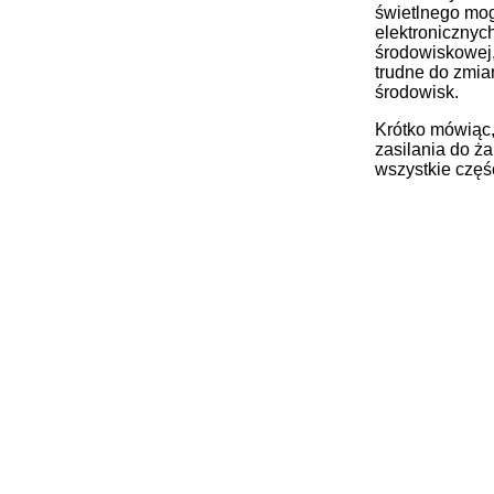
świetlnego mog
elektronicznyc
środowiskowej,
trudne do zmia
środowisk.
Krótko mówiąc,
zasilania do ż
wszystkie częś