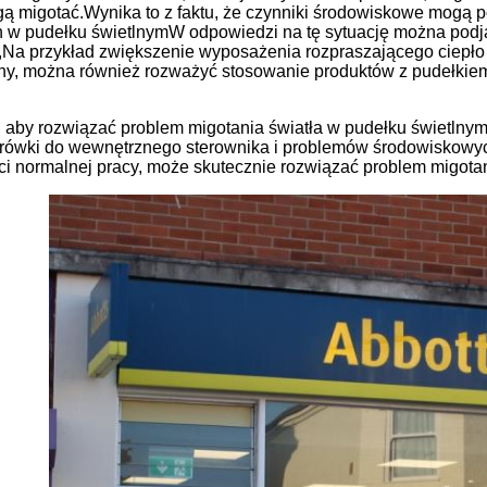
ą migotać.Wynika to z faktu, że czynniki środowiskowe mogą 
h w pudełku świetlnymW odpowiedzi na tę sytuację można podj
Na przykład zwiększenie wyposażenia rozpraszającego ciepło i
ny, można również rozważyć stosowanie produktów z pudełkiem 
 aby rozwiązać problem migotania światła w pudełku świetlnym
arówki do wewnętrznego sterownika i problemów środowiskowyc
ci normalnej pracy, może skutecznie rozwiązać problem migotan