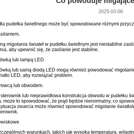
Co powoduje migające
2025-03-06
tła pudełka świetlnego może być spowodowane różnymi przyczy
silaniem.
ną migotania świateł w pudełku świetlnym jest niestabilne zas
ia, aby upewnić się, że zasilanie jest stabilne.
rówką lub lampą LED
rówką lub samą diodą LED mogą również powodować migotanie
iatło LED, aby rozwiązać problem.
erowcą lub obwodem.
sterownik lub nieprawidłowa konstrukcja obwodu w pudełku ś
uda, może to spowodować, że prąd będzie nienormalny, co spowo
sytuacja zwarcia może również spowodować migotanie światła
terownik.
owiskowe
zczególnych warunkach, takich jak wysoka temperatura, wilgotn