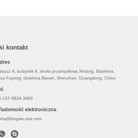
ki kontakt
dres
aszcz 4, budynek 4, strefa przemysłowa Xintang, Baishixia,
lica Fuyong, dzielnica Baoan, Shenzhen, Guangdong, Chiny
l.
6-137-9834-3469
iadomość elektroniczna
una@kingwe-star.com