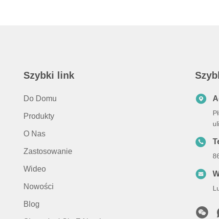
Szybki link
Szyb
Do Domu
A
Pł
Produkty
u
O Nas
Te
Zastosowanie
8
Wideo
W
Nowości
L
Blog