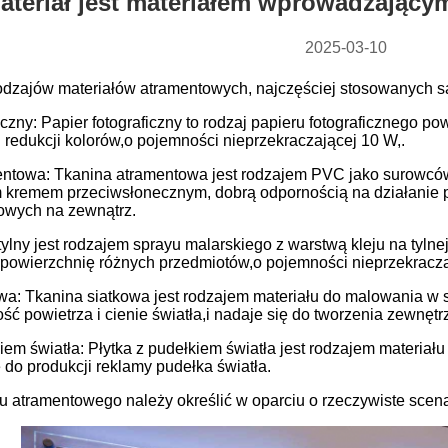
materiał jest materiałem wprowadzając
2025-03-10
 rodzajów materiałów atramentowych, najczęściej stosowanych s
iczny: Papier fotograficzny to rodzaj papieru fotograficznego p
i redukcji kolorów,o pojemności nieprzekraczającej 10 W,.
ntowa: Tkanina atramentowa jest rodzajem PVC jako surowców 
remem przeciwsłonecznym, dobrą odpornością na działanie po
owych na zewnątrz.
j tylny jest rodzajem sprayu malarskiego z warstwą kleju na tyln
 powierzchnię różnych przedmiotów,o pojemności nieprzekracza
wa: Tkanina siatkowa jest rodzajem materiału do malowania w sp
ść powietrza i cienie światła,i nadaje się do tworzenia zewnęt
kiem światła: Płytka z pudełkiem światła jest rodzajem materia
 do produkcji reklamy pudełka światła.
u atramentowego należy określić w oparciu o rzeczywiste scena