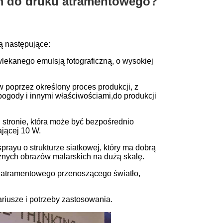
ym do druku atramentowego?
ą następujące:
owlekanego emulsją fotograficzną, o wysokiej
poprzez określony proces produkcji, z
gody i innymi właściwościami,do produkcji
ej stronie, która może być bezpośrednio
jącej 10 W.
rayu o strukturze siatkowej, który ma dobrą
rznych obrazów malarskich na dużą skalę.
łu atramentowego przenoszącego światło,
riusze i potrzeby zastosowania.