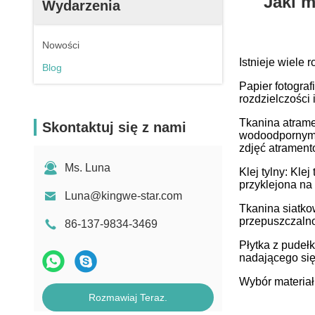
Jaki 
Wydarzenia
Nowości
Istnieje wiele
Blog
Papier fotograf
rozdzielczości 
Tkanina atrame
Skontaktuj się z nami
wodoodpornym k
zdjęć atrament
Ms. Luna
Klej tylny: Kle
przyklejona na
Luna@kingwe-star.com
Tkanina siatko
przepuszczalno
86-137-9834-3469
Płytka z pudeł
nadającego się
Wybór materiał
Rozmawiaj Teraz.