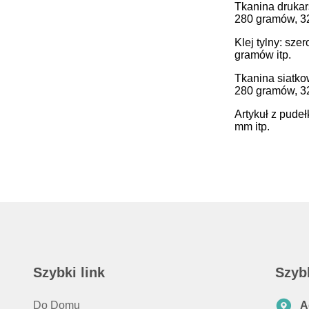
Tkanina drukars
280 gramów, 3
Klej tylny: sze
gramów itp.
Tkanina siatkow
280 gramów, 3
Artykuł z pudeł
mm itp.
Szybki link
Szyb
Do Domu
A